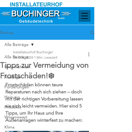
Beitrag
Alle Beiträge
Installateurhof Buchinger
Alle Beiträge
18. Okt. 2024
1 Min. Lesezeit
Tipps zur Vermeidung von
Unternehmen
Frostschäden!❄️
Ausflüge
Frostschäden können teure 
Förderungen
Reparaturen nach sich ziehen – doch 
Heizung
mit der richtigen Vorbereitung lassen 
sie sich leicht vermeiden. Hier sind 5 
Produkte
Tipps, um Ihr Haus und Ihre 
Wissenswert
Außenanlagen winterfest zu machen:
Klima