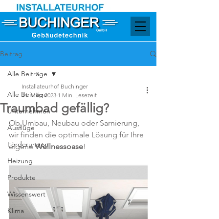
Beitrag
Alle Beiträge
Installateurhof Buchinger
Alle Beiträge
14. März 2023
1 Min. Lesezeit
Traumbad gefällig?
Unternehmen
Ob Umbau, Neubau oder Sarnierung, 
Ausflüge
wir finden die optimale Lösung für Ihre 
Förderungen
eigene 
Wellnessoase
!
Heizung
Produkte
Wissenswert
Klima