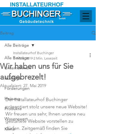
Beitrag
Alle Beiträge
Installateurhof Buchinger
Alle Beiträge
1. März 2019
2 Min. Lesezeit
Wir haben uns für Sie
Unternehmen
aufgebrezelt!
Ausflüge
Aktualisiert:
27. Mai 2019
Förderungen
Heizung
Der Installateurhof Buchinger 
präsentiert stolz unsere neue Website! 
Produkte
Wir freuen uns sehr, Ihnen unsere neu 
Wissenswert
gestaltete Website vorstellen zu 
dürfen. Zeitgemäß finden Sie 
Klima