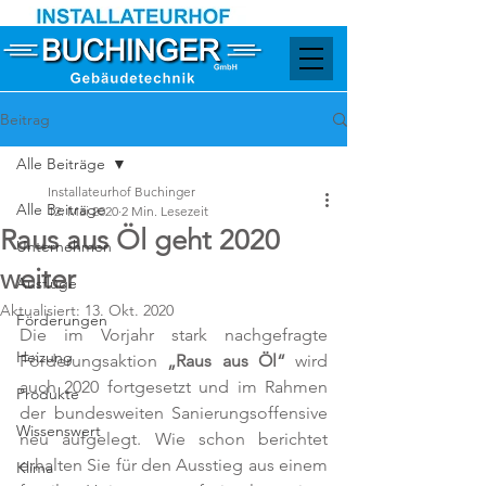
Beitrag
Alle Beiträge
Installateurhof Buchinger
Alle Beiträge
12. Mai 2020
2 Min. Lesezeit
Raus aus Öl geht 2020
Unternehmen
weiter
Ausflüge
Aktualisiert:
13. Okt. 2020
Förderungen
Die im Vorjahr stark nachgefragte 
Heizung
Förderungsaktion 
„Raus aus Öl“
 wird  
auch 2020 fortgesetzt und im Rahmen 
Produkte
der bundesweiten Sanierungsoffensive 
Wissenswert
neu aufgelegt. Wie schon berichtet 
erhalten Sie für den Ausstieg aus einem 
Klima