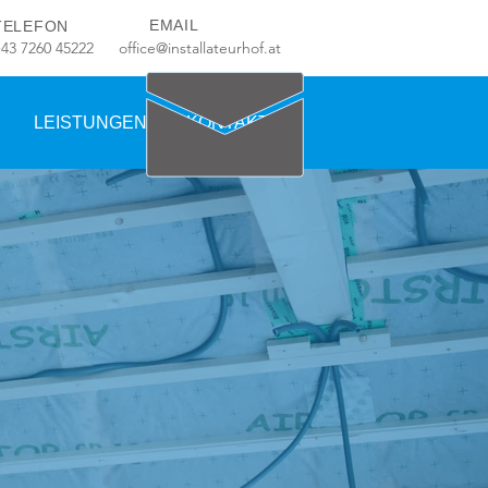
EMAIL
TELEFON
+43 7260 45222
office@installateurhof.at
LEISTUNGEN
KONTAKT