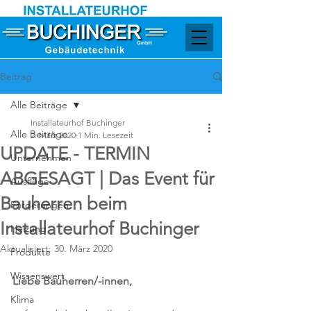
Beitrag
Alle Beiträge
Installateurhof Buchinger
Alle Beiträge
2. März 2020
1 Min. Lesezeit
UPDATE - TERMIN
Unternehmen
ABGESAGT | Das Event für
Ausflüge
Bauherren beim
Förderungen
Installateurhof Buchinger
Heizung
Aktualisiert:
30. März 2020
Produkte
Wissenswert
Liebe Bauherren/-innen,
Klima