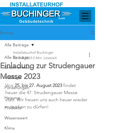
Beitrag
Alle Beiträge
Installateurhof Buchinger
Alle Beiträge
12. Juli 2023
2 Min. Lesezeit
Einladung zur Strudengauer
Unternehmen
Messe 2023
Ausflüge
Von 
25. bis 27. August 2023
 findet 
Förderungen
heuer die 47. Strudengauer Messe 
Heizung
statt. Wir freuen uns auch heuer wieder 
mitwirken zu dürfen!
Produkte
Wissenswert
Klima