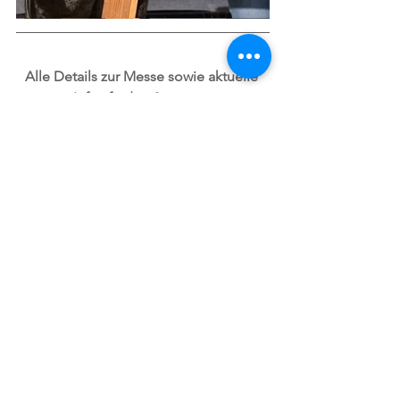
Alle Details zur Messe sowie aktuelle 
Infos finden Sie unter:
www.strudengauermesse.at
Installateurhof
Heizen&Kühlen
Waldhausen
Behaglichkeit
regional
Event
Veranstaltung
strudengauermesse
Unternehmen
Heizung
Produkte