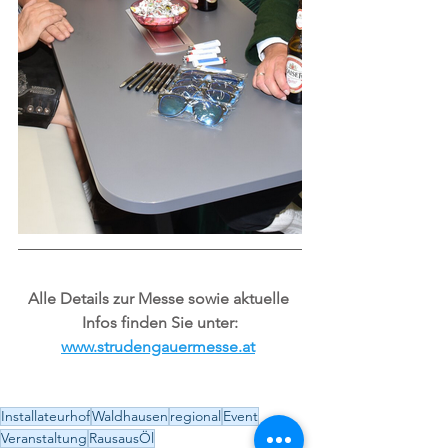
Alle Details zur Messe sowie aktuelle 
Infos finden Sie unter:
www.strudengauermesse.at
Installateurhof
Waldhausen
regional
Event
Veranstaltung
RausausÖl