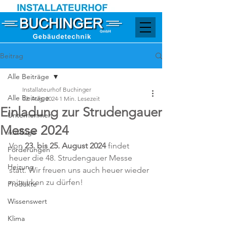
Beitrag
Alle Beiträge
Installateurhof Buchinger
Alle Beiträge
12. Aug. 2024
1 Min. Lesezeit
Einladung zur Strudengauer
Unternehmen
Messe 2024
Ausflüge
Von 
23. bis 25. August 2024
 findet 
Förderungen
heuer die 48. Strudengauer Messe 
Heizung
statt. Wir freuen uns auch heuer wieder 
mitwirken zu dürfen!
Produkte
Wissenswert
Klima