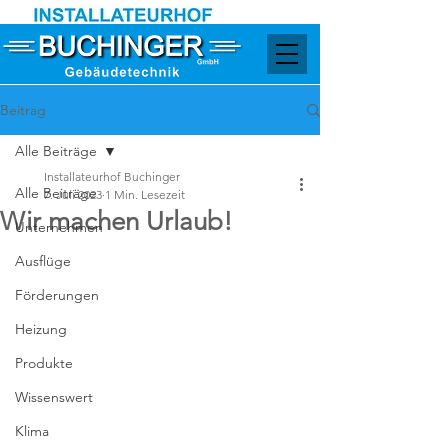
Beitrag
Alle Beiträge
Installateurhof Buchinger
Alle Beiträge
7. Juli 2023
1 Min. Lesezeit
Wir machen Urlaub!
Unternehmen
Ausflüge
Förderungen
Heizung
Produkte
Wissenswert
Klima