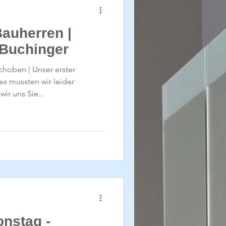
Bauherren |
 Buchinger
choben | Unser erster
s mussten wir leider
ir uns Sie...
onstag -