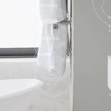
HEIZUNG
SANITÄR
M
LÜFTUNG
KLIMA
o
T