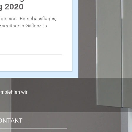
g 2020
uge eines Betriebausfluges,
rreither in Gaflenz zu
empfehlen wir
ONTAKT