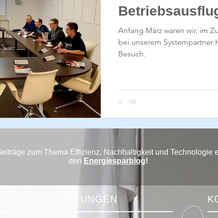
Betriebsausflu
Anfang März waren wir, im Z
bei unserem Systempartner Ha
Besuch.
Beiträge zum Thema Effizienz, Nachhaltigkeit und Technologie 
den
Energiesparblog
!
LEISTUNGEN
K