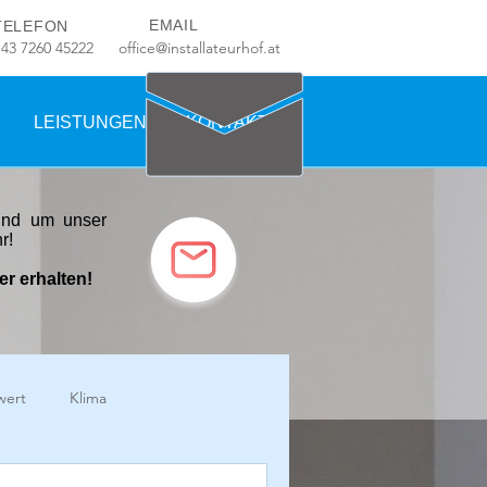
EMAIL
TELEFON
+43 7260 45222
office@installateurhof.at
LEISTUNGEN
KONTAKT
rund um unser
hr!
r erhalten!
wert
Klima