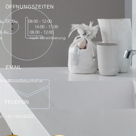
ÖFFNUNGSZEITEN
Mo, Di, Do: 08:00 - 12:00
14:00 - 17:00
i, Fr: 08:00 - 12:00
Sa: nach Vereinbarung
EMAIL
ffice@installateurhof.at
TELEFON
el: +43 7260 45222