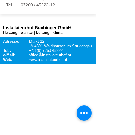
Tel.:
07260 /
45222-12
Installateurhof Buchinger GmbH
Heizung | Sanitär | Lüftung | Klima
Adresse:
Markt 12
A-4391 Waldhausen im Strudengau
Tel.:
+43 (0) 7260 45222
e-Mail:
office@installateurhof.at
Web:
www.installateurhof.at