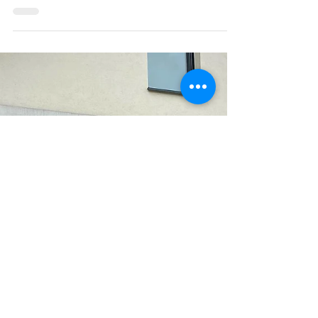
mit Zukunft
Mit dem Lehrberuf „Installations- und
GebäudetechnikerIn“ erlernst du einen sehr
gefragten Beruf, mit dem dir viele Wege
offen stehen....