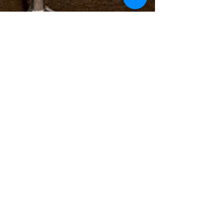
Installateurhof Buchinger
18. März 2020
Unser Innovationstag -
Betriebsausflug 2020
Anfang März waren wir, im Zuge eines
Betriebausfluges, bei unserem
Systempartner Harreither in Gaflenz zu
Besuch.
Für aktuelle Beiträge zum Thema Effizienz, Nachhaltigkeit und
Technologie empfehlen wir den
Energiesparblog
!