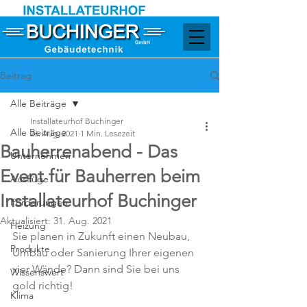
Beitrag
Alle Beiträge
Installateurhof Buchinger
Alle Beiträge
26. Aug. 2021
1 Min. Lesezeit
Bauherrenabend - Das
Unternehmen
Event für Bauherren beim
Ausflüge
Installateurhof Buchinger
Förderungen
Aktualisiert:
31. Aug. 2021
Heizung
Sie planen in Zukunft einen Neubau, 
Produkte
Umbau oder Sanierung Ihrer eigenen 
vier Wände? Dann sind Sie bei uns 
Wissenswert
gold richtig!
Klima