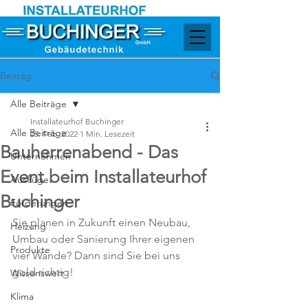
Beitrag
Alle Beiträge
Installateurhof Buchinger
Alle Beiträge
25. Feb. 2022
1 Min. Lesezeit
Bauherrenabend - Das
Unternehmen
Event beim Installateurhof
Ausflüge
Buchinger
Förderungen
Sie planen in Zukunft einen Neubau, 
Heizung
Umbau oder Sanierung Ihrer eigenen 
Produkte
vier Wände? Dann sind Sie bei uns 
gold richtig!
Wissenswert
Klima