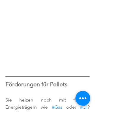
Förderungen für Pellets
Sie heizen noch mit fossilen 
Energieträgern wie 
#Gas
 oder 
#Öl
? 
Holen Sie sich beim Ausstieg aus 
einem fossilen Heizsystem auf ein 
alternatives Heizsystem, wie z.B. 