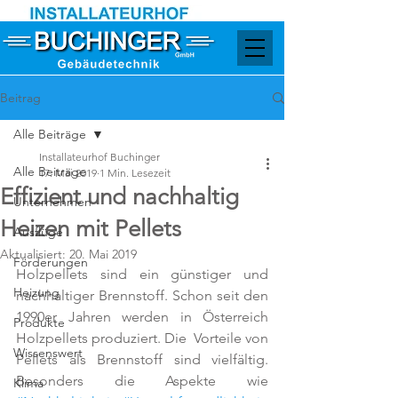
Beitrag
Alle Beiträge
Installateurhof Buchinger
Alle Beiträge
17. Mai 2019
1 Min. Lesezeit
Effizient und nachhaltig
Unternehmen
Heizen mit Pellets
Ausflüge
Aktualisiert:
20. Mai 2019
Förderungen
Holzpellets sind ein günstiger und 
Heizung
nachhaltiger Brennstoff. Schon seit den 
1990er Jahren werden in Österreich 
Produkte
Holzpellets produziert. Die  Vorteile von 
Wissenswert
Pellets als Brennstoff sind vielfältig. 
Besonders die Aspekte wie 
Klima