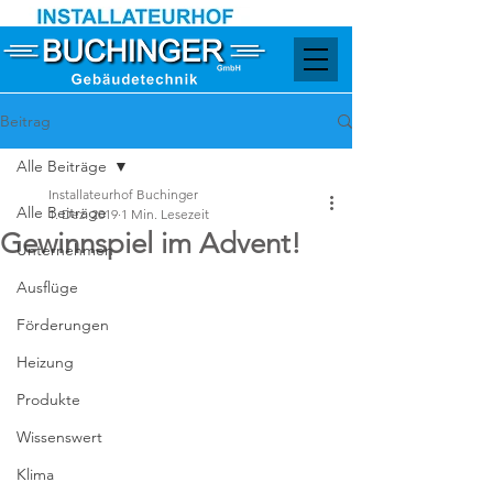
Beitrag
Alle Beiträge
Installateurhof Buchinger
Alle Beiträge
1. Dez. 2019
1 Min. Lesezeit
Gewinnspiel im Advent!
Unternehmen
Ausflüge
Förderungen
Heizung
Produkte
Wissenswert
Klima