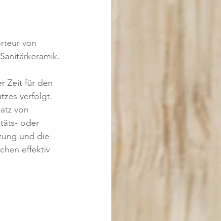
rteur von 
Sanitärkeramik.
r Zeit für den 
zes verfolgt.
atz von 
täts- oder 
zung und die 
hen effektiv  