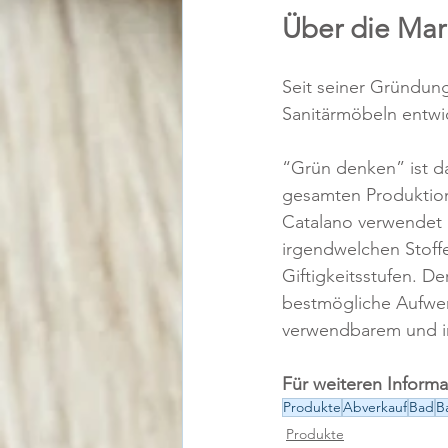
Über die M
Seit seiner Gründung
Sanitärmöbeln entwic
“Grün denken” ist da
gesamten Produktions
Catalano verwendet n
irgendwelchen Stoffe
Giftigkeitsstufen. D
bestmögliche Aufwert
verwendbarem und in
Für weiteren Informa
Produkte
Abverkauf
Bad
B
Produkte