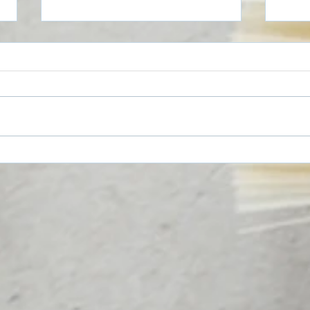
Tipps zur Vermeidung von
Förd
alte
Frostschäden!❄️
Wär