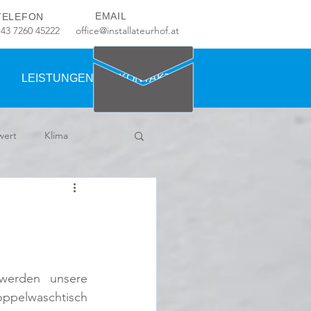
EMAIL
TELEFON
+43 7260 45222
office@installateurhof.at
LEISTUNGEN
KONTAKT
wert
Klima
erden unsere 
ppelwaschtisch 