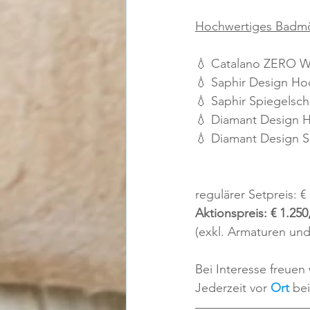
Hochwertiges Badmö
💧 Catalano ZERO W
💧 Saphir Design Ho
💧 Saphir Spiegelsch
💧 Diamant Design H
💧 Diamant Design Sei
regulärer Setpreis: € 
Aktionspreis: € 1.250,
(exkl. Armaturen und
Bei Interesse freuen
Jederzeit vor 
Ort
 be