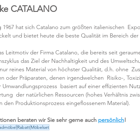
arke CATALANO
 1967 hat sich Catalano zum größten italienischen  Expo
kelt und bietet heute die beste Qualität im Bereich der 
s Leitmotiv der Firma Catalano, die bereits seit geraume
zyklus das Ziel der Nachhaltigkeit und des Umweltschut
ur reines Material von höchster Qualität, d.h. ohne  Zus
n oder Präparaten, denen irgendwelchen  Risiko-, Toxizi
er Umwandlungsprozess  basiert auf einer effizienten Nut
ung  der natürlichen Ressourcen (hohes Verhältnis zwisc
 den Produktionsprozess eingeflossenem Material).
tionen beraten wir Sie sehr gerne auch 
persönlich
!
admöbel
Rabatt
Möbelset