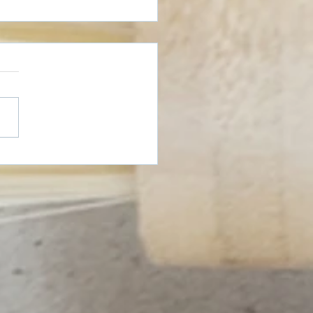
erung für den Austausch
r Holzheizungen &
mepumpen