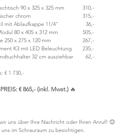
💧 ESPRIT Aufsatzwaschtisch 90 x 325 x 325 mm		310,-
💧 ESPRIT Einhandmischer chrom					315,-			
💧 ESPRIT Schaftventil mit Ablaufkappe 11/4"		  36,-
💧 ESPRIT Counter Modul 80 x 405 x 312 mm 		505,-
💧 ESPRIT 3x U-Frame 250 x 275 x 120 mm			267,-
💧 Lanzet Spiegelelement K3 mit LED Beleuchtung	235,-
💧 Prisma Monika Handtuchhalter 32 cm ausziehbar	  62,-
: € 1 730,-
EIS: € 865,- (inkl. Mwst.) 
🔥
 wir uns über Ihre Nachricht oder Ihren Anruf! 😊
i uns im Schrauraum zu besichtigen.