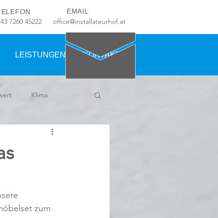
EMAIL
TELEFON
+43 7260 45222
office@installateurhof.at
LEISTUNGEN
KONTAKT
wert
Klima
as
sere 
dmöbelset zum 