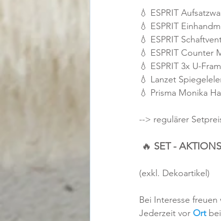
--> regulärer Setpreis
🔥 
SET - AKTIONSPR
(exkl. Dekoartikel) 
Bei Interesse freuen
Jederzeit vor 
Ort
 be