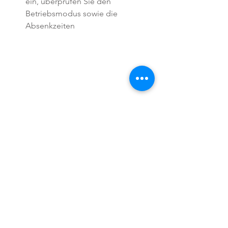
ein, überprüfen Sie den 
Betriebsmodus sowie die 
Absenkzeiten
Holen Sie sich die 
Sicherheit, dass Ihre 
Heizung fit ist für die 
kalten Tage