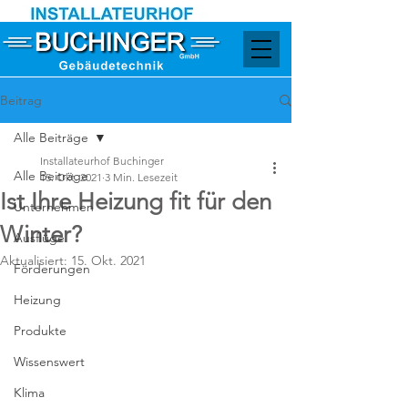
Beitrag
Alle Beiträge
Installateurhof Buchinger
Alle Beiträge
15. Okt. 2021
3 Min. Lesezeit
Ist Ihre Heizung fit für den
Unternehmen
Winter?
Ausflüge
Aktualisiert:
15. Okt. 2021
Förderungen
Heizung
Produkte
Wissenswert
Klima