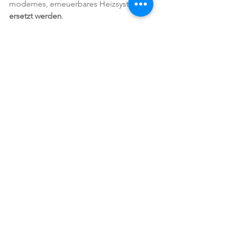
modernes, erneuerbares Heizsystem 
ersetzt werden
.
Bis 2040
 müssen 
alle Gasheizungen
 in 
Österreich durch ein modernes, 
erneuerbares Heizsystem
 ersetzt
 oder 
mit erneuerbarem Gas betrieben  
werden
.
(Quelle: BMK Infothek)
Noch Fragen? - 
Gerne beraten wir Sie 
persönlich zum Thema Förderungen!
Jetzt Termin vereinbaren!
RausausÖl
Förderung
Klimaschutz
RausausGas