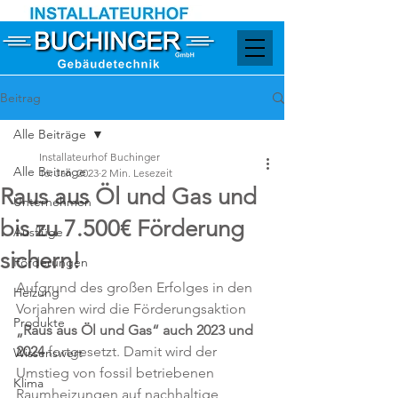
Beitrag
Alle Beiträge
Installateurhof Buchinger
Alle Beiträge
16. Jan. 2023
2 Min. Lesezeit
Raus aus Öl und Gas und
Unternehmen
bis zu 7.500€ Förderung
Ausflüge
sichern!
Förderungen
Aufgrund des großen Erfolges in den 
Heizung
Vorjahren wird die Förderungsaktion 
Produkte
„Raus aus Öl und Gas“ auch 2023 und 
2024
 fortgesetzt. Damit wird der 
Wissenswert
Umstieg von fossil betriebenen 
Klima
Raumheizungen auf nachhaltige 