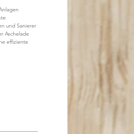
 Anlagen 
te 
n und Sanierer 
er Aschelade 
 effiziente 