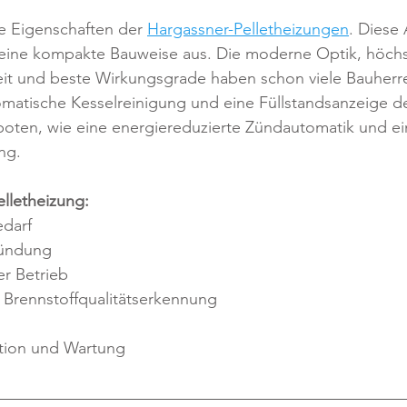
e Eigenschaften der 
Hargassner-Pelletheizungen
. Diese
 eine kompakte Bauweise aus. Die moderne Optik, höchs
eit und beste Wirkungsgrade haben schon viele Bauherre
omatische Kesselreinigung und eine Füllstandsanzeige d
ten, wie eine energiereduzierte Zündautomatik und eine
ng.
lletheizung:
edarf
Zündung
er Betrieb
Brennstoffqualitätserkennung
ation und Wartung