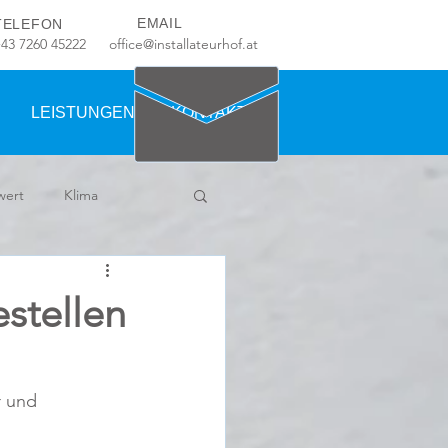
EMAIL
TELEFON
+43 7260 45222
office@installateurhof.at
LEISTUNGEN
KONTAKT
wert
Klima
stellen
r und 