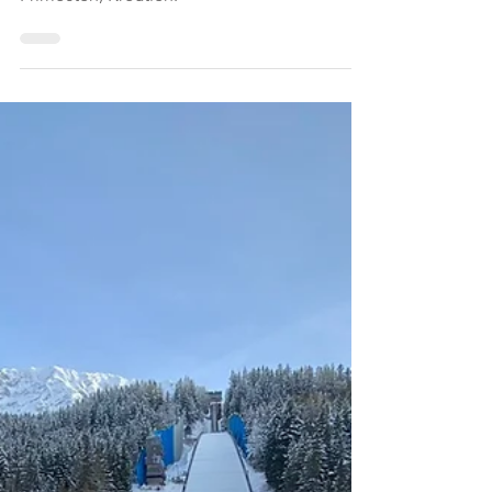
unvergesslicher Betriebsausflug in
Primosten, Kroatien.